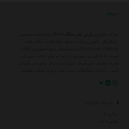
شرکت فناوری
پارس کیان سگال (PKS)
، ارائه‌دهنده تخصصی
راهکارهای جامع زیرساخت شبکه، کابل‌کشی ساخت‌یافته
(Structured Cabling) و سیستم‌های برق اضطراری (UPS)
است. ما با تکیه بر «مهندسی خرید» و تولید داخلی تجهیزات،
همراه مطمئن سازمان‌ها، ادارات و مدیران محترم در طراحی،
تأمین و اجرای شبکه‌هایی پایدار، امن و بدون قطعی هستیم.
اینستاگرم
لینکداین
تلگرام
نیازهای کاربران
درباره ما
تماس با ما