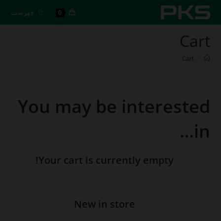
رش
فهرست
0
ه
حتوا
Cart
Cart
>
You may be interested
in…
Your cart is currently empty!
New in store