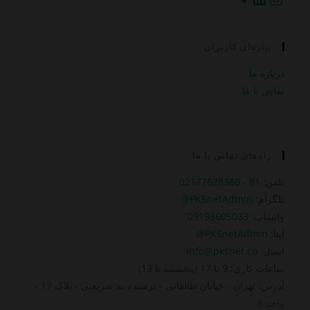
نیازهای کاربران
درباره ما
تماس با ما
راه‌های تماس با ما
تلفن:
81
-
02177628380
تلگرام:
PKSnetAdmin@
واتساپ:
09198605033
ایتا:
PKSnetAdmin@
ایمیل:
info@pksnet.co
ساعات کاری: 9 تا 17 (پنجشنبه تا 13)
آدرس: تهران - خیابان طالقانی - نرسیده به شریعتی - پلاک 17 -
واحد 8