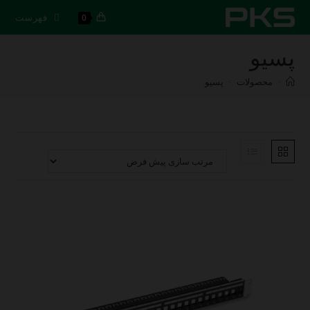
رش
فهرست
0
ه
حتوا
پسیو
>
محصولات
>
پسیو