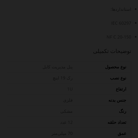
استانداردها:
IEC 60297
NF C 20-150
توضیحات تکمیلی
نوع محصول
پنل مدیریت کابل
نوع نصب
رک 19 اینچ
ارتفاع
1U
جنس بدنه
فلزی
رنگ
مشکی
تعداد حلقه
12 عدد
عمق
70 میلی‌متر