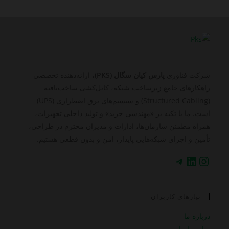
شرکت فناوری
پارس کیان سگال (PKS)
، ارائه‌دهنده تخصصی
راهکارهای جامع زیرساخت شبکه، کابل‌کشی ساخت‌یافته
(Structured Cabling) و سیستم‌های برق اضطراری (UPS)
است. ما با تکیه بر «مهندسی خرید» و تولید داخلی تجهیزات،
همراه مطمئن سازمان‌ها، ادارات و مدیران محترم در طراحی،
تأمین و اجرای شبکه‌هایی پایدار، امن و بدون قطعی هستیم.
اینستاگرم
لینکداین
تلگرام
نیازهای کاربران
درباره ما
تماس با ما