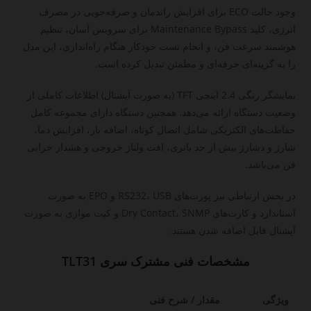
وجود حالت ECO برای افزایش راندمان و صرفه‌جویی در مصرف
انرژی، کلید Maintenance Bypass برای سرویس آسان، تنظیم
هوشمند سرعت فن، و انجام تست خودکار هنگام راه‌اندازی، این مدل
را به گزینه‌ای حرفه‌ای و مطمئن تبدیل کرده است.
نمایشگر رنگی 2.4 اینچی TFT (به صورت آپشنال) اطلاعات کاملی از
وضعیت دستگاه ارائه می‌دهد. همچنین دستگاه دارای مجموعه کامل
حفاظت‌های الکتریکی شامل اتصال کوتاه، اضافه بار، افزایش دما،
شارژ و دشارژ بیش از حد باتری، افت ولتاژ خروجی و هشدار خرابی
فن می‌باشد.
در بخش ارتباطی نیز پورت‌های RS232، USB و EPO به صورت
استاندارد و کارت‌های Dry Contact، SNMP و کیت موازی به صورت
آپشنال قابل اضافه شدن هستند.
مشخصات فنی مشترک سری TLT31
ویژگی
مقدار / شرح فنی