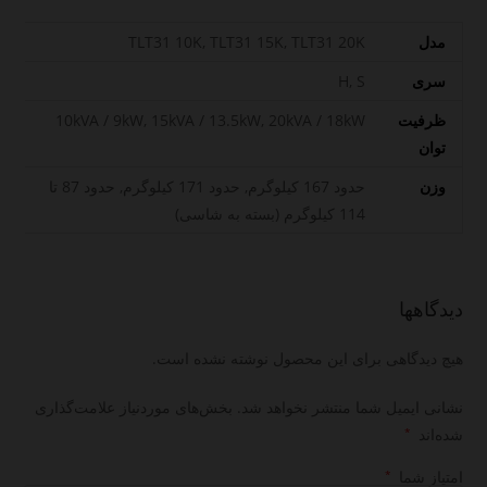
مدل
TLT31 10K, TLT31 15K, TLT31 20K
سری
H, S
ظرفیت
10kVA / 9kW, 15kVA / 13.5kW, 20kVA / 18kW
توان
وزن
حدود 167 کیلوگرم, حدود 171 کیلوگرم, حدود 87 تا
114 کیلوگرم (بسته به شاسی)
دیدگاهها
هیچ دیدگاهی برای این محصول نوشته نشده است.
نشانی ایمیل شما منتشر نخواهد شد.
بخش‌های موردنیاز علامت‌گذاری
شده‌اند
*
امتیاز شما
*