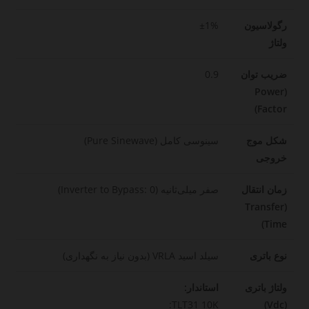
رگولاسیون
±1%
ولتاژ
ضریب توان
0.9
(Power
Factor)
شکل موج
سینوسی کامل (Pure Sinewave)
خروجی
زمان انتقال
صفر میلی‌ثانیه (Inverter to Bypass: 0)
(Transfer
Time)
نوع باتری
سیلد اسید VRLA (بدون نیاز به نگهداری)
ولتاژ باتری
استاندار:
TLT31 10K:
(Vdc)