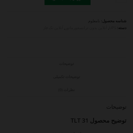
آنلاین
PKS
مدل
شناسه محصول:
نامعلوم
TLT31
دسته:
UPS
,
آنلاین بدون ترانسفورماتور
,
آنلاین تک فاز
10kva-
20kva
عدد
توضیحات
توضیحات تکمیلی
نظرات (0)
توضیحات
توضیح محصول TLT 31