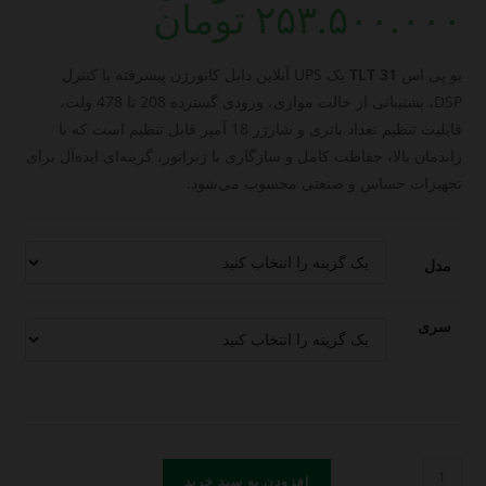
۲۵۳.۵۰۰.۰۰۰
تومان
Price
range:
۲۵۳.۵۰۰.۰۰۰ تومان
through
۳۳۰.۰۰۰.۰۰۰ تومان
یو پی اس
TLT 31
یک UPS آنلاین دابل کانورژن پیشرفته با کنترل
DSP، پشتیبانی از حالت موازی، ورودی گسترده 208 تا 478 ولت،
قابلیت تنظیم تعداد باتری و شارژر 18 آمپر قابل تنظیم است که با
راندمان بالا، حفاظت کامل و سازگاری با ژنراتور، گزینه‌ای ایده‌آل برای
تجهیزات حساس و صنعتی محسوب می‌شود.
مدل
سری
Ups
افزودن به سبد خرید