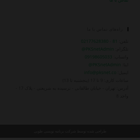
راه‌های تماس با ما
تلفن:
81
-
02177628380
تلگرام:
PKSnetAdmin@
واتساپ:
09198605033
ایتا:
PKSnetAdmin@
ایمیل:
info@pksnet.co
ساعات کاری: 9 تا 17 (پنجشنبه تا 13)
آدرس: تهران - خیابان طالقانی - نرسیده به شریعتی - پلاک 17 -
واحد 8
طراحی شده توسط
شرکت برنامه نویسی طوبی