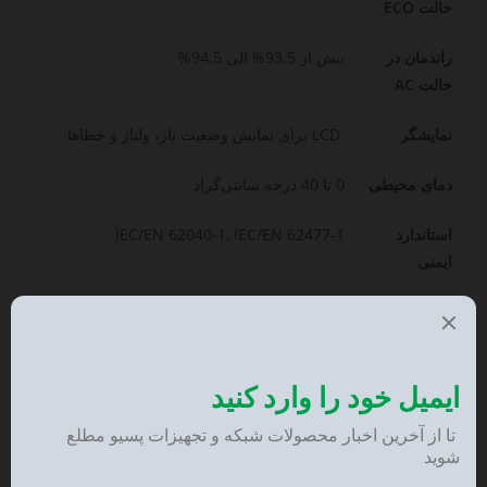
حالت ECO
راندمان در
بیش از 93.5% الی 94.5%
حالت AC
نمایشگر
LCD برای نمایش وضعیت بار، ولتاژ و خطاها
دمای محیطی
0 تا 40 درجه سانتی‌گراد
استاندارد
IEC/EN 62040-1, IEC/EN 62477-1
ایمنی
استاندارد
IEC/EN 62040-2 (Class C2/C3)
EMC
تحمل اضافه بار (Overload Capability)