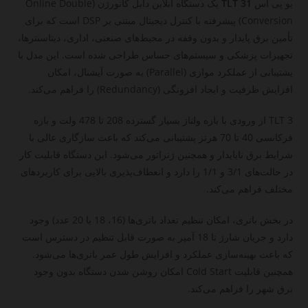
یو پی اس
TLT 31
یک دستگاه آنلاین دابل کانورژن (Online Double
Conversion) پیشرفته با کنترل دیجیتال مبتنی بر DSP است که برای
تأمین برق پایدار و بدون وقفه در محیط‌های صنعتی، اداری، دیتاسنترها،
تجهیزات پزشکی و سیستم‌های حساس طراحی شده است. این مدل با
پشتیبانی از عملکرد موازی (Parallel) به صورت آپشنال، امکان
افزایش ظرفیت و ایجاد افزونگی (Redundancy) را فراهم می‌کند.
TLT 3 از ورودی با بازه ولتاژ بسیار گسترده 208 تا 478 ولت و بازه
فرکانسی 40 تا 70 هرتز پشتیبانی می‌کند که باعث سازگاری عالی با
شرایط برق ناپایدار و همچنین ژنراتور می‌شود. این دستگاه قابلیت کار
در حالت‌های 3/1 و 1/1 را دارد و انعطاف‌پذیری بالایی برای کاربردهای
مختلف فراهم می‌کند.
در بخش باتری، امکان تنظیم تعداد باتری‌ها (16، 18 یا 20 عدد) وجود
دارد و جریان شارژ تا 18 آمپر به صورت قابل تنظیم در دسترس است
که باعث بهینه‌سازی عملکرد و افزایش طول عمر باتری‌ها می‌شود.
همچنین قابلیت Cold Start امکان روشن شدن دستگاه بدون وجود
برق شهر را فراهم می‌کند.